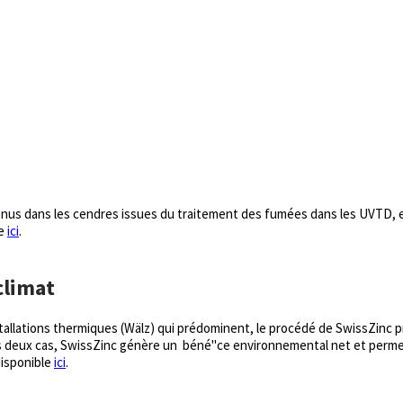
ntenus dans les cendres issues du traitement des fumées dans les UVTD, 
le
ici
.
climat
stallations thermiques (Wälz) qui prédominent, le procédé de SwissZinc 
s les deux cas, SwissZinc génère un béné"ce environnemental net et pe
disponible
ici
.